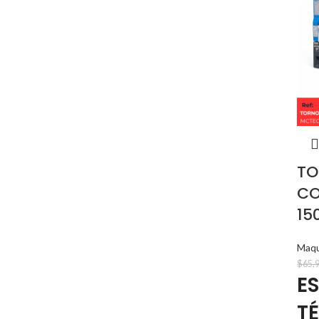
TO
CO
15
Maqu
$
65,
E
T