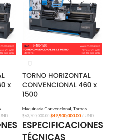
AL
TORNO HORIZONTAL
0 x
CONVENCIONAL 460 x
1500
s
Maquinaria Convencional
,
Tornos
UND
$
49,900,000.00
UND
$
63,700,000.00
ONES
ESPECIFICACIONES
TÉCNICAS