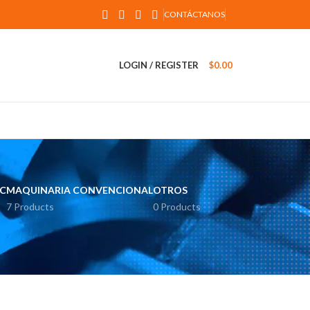
CONTÁCTANOS
LOGIN / REGISTER
$
0.00
C
MAQUINARIA CONVENCIONAL
OTROS
7 Products
0 Products
2
18
24