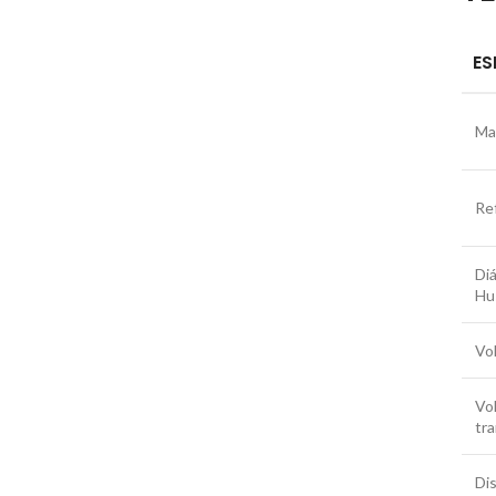
ES
Ma
Re
Diá
Hus
Vo
Vo
tr
Di