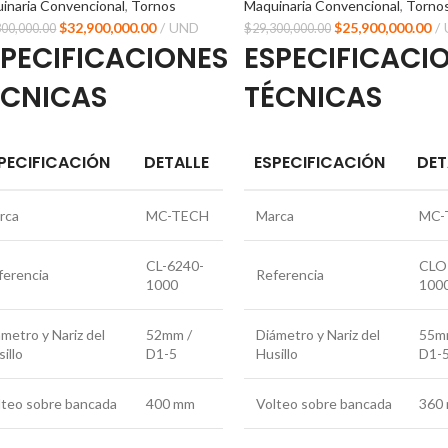
inaria Convencional
,
Tornos
Maquinaria Convencional
,
Torno
$
32,900,000.00
UND
$
25,900,000.00
300,000.00
$
29,300,000.00
SPECIFICACIONES
ESPECIFICACI
ÉCNICAS
TÉCNICAS
PECIFICACIÓN
DETALLE
ESPECIFICACIÓN
DET
rca
MC-TECH
Marca
MC-
CL-6240-
CLO
ferencia
Referencia
1000
100
metro y Nariz del
52mm /
Diámetro y Nariz del
55m
illo
D1-5
Husillo
D1-
lteo sobre bancada
400 mm
Volteo sobre bancada
360