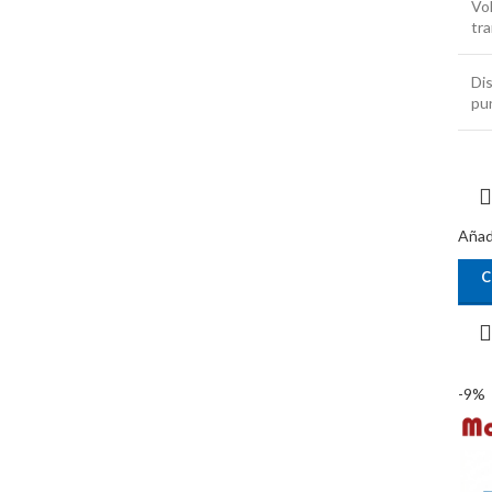
Vo
tr
Di
pu
Añadi
C
-9%