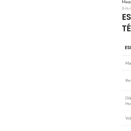
Maqu
$
36,
E
T
ES
Ma
Re
Diá
Hus
Vo