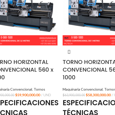
RNO HORIZONTAL
TORNO HORIZONT
NVENCIONAL 560 x
CONVENCIONAL 56
00
1000
inaria Convencional
,
Tornos
Maquinaria Convencional
,
Torno
$
59,900,000.00
UND
$
58,300,000.00
900,000.00
$
63,900,000.00
SPECIFICACIONES
ESPECIFICACI
ÉCNICAS
TÉCNICAS