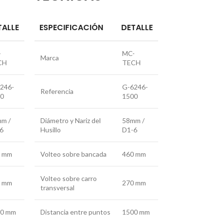
TALLE
ESPECIFICACIÓN
DETALLE
-
MC-
Marca
CH
TECH
246-
G-6246-
Referencia
00
1500
m /
Diámetro y Nariz del
58mm /
6
Husillo
D1-6
0 mm
Volteo sobre bancada
460 mm
Volteo sobre carro
0 mm
270 mm
transversal
00 mm
Distancia entre puntos
1500 mm