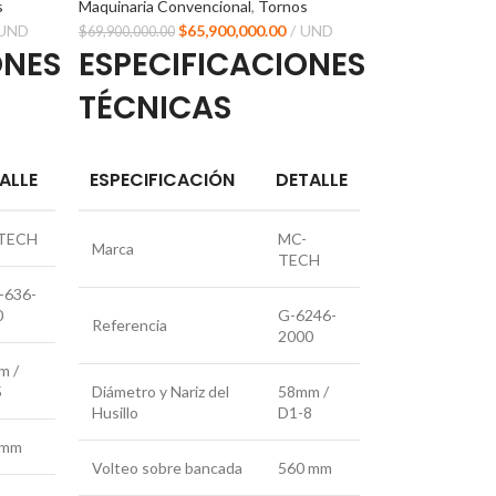
s
Maquinaria Convencional
,
Tornos
UND
$
65,900,000.00
UND
$
69,900,000.00
ONES
ESPECIFICACIONES
TÉCNICAS
ALLE
ESPECIFICACIÓN
DETALLE
TECH
MC-
Marca
TECH
-636-
0
G-6246-
Referencia
2000
m /
5
Diámetro y Nariz del
58mm /
Husillo
D1-8
 mm
Volteo sobre bancada
560 mm