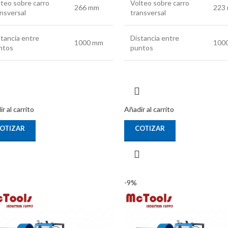
lteo sobre carro
Volteo sobre carro
266 mm
223
ansversal
transversal
stancia entre
Distancia entre
1000 mm
100
ntos
puntos
r al carrito
Añadir al carrito
OTIZAR
COTIZAR
-9%