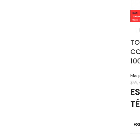
TO
CO
10
Maqu
$
59,
E
T
ES