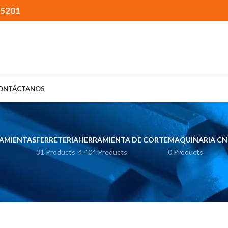
15201
ONTÁCTANOS
RAMIENTAS
FERRETERIA
HERRAMIENTA DE CORTE
MAQUINARIA CN
31 Products
4.404 Products
0 Products
o
Productos etiquetados “lathe”
Show
9
1