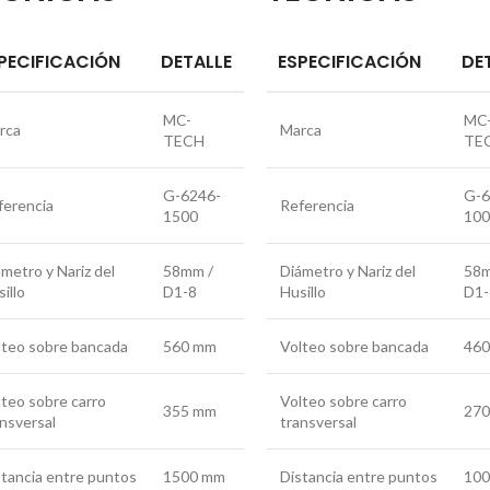
PECIFICACIÓN
DETALLE
ESPECIFICACIÓN
DE
MC-
MC
rca
Marca
TECH
TE
G-6246-
G-6
ferencia
Referencia
1500
10
metro y Nariz del
58mm /
Diámetro y Nariz del
58m
illo
D1-8
Husillo
D1-
lteo sobre bancada
560 mm
Volteo sobre bancada
46
lteo sobre carro
Volteo sobre carro
355 mm
27
ansversal
transversal
stancia entre puntos
1500 mm
Distancia entre puntos
10