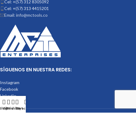
Cel: +(57) 312 8305092
Cel: +(57) 313 4415201
Email: info@mctools.co
SÍGUENOS EN NUESTRA REDES:
Instagram
Facebook
LinkedIn
Shop
Filters
Wishlist
Cart
My account
Mctools
2023.