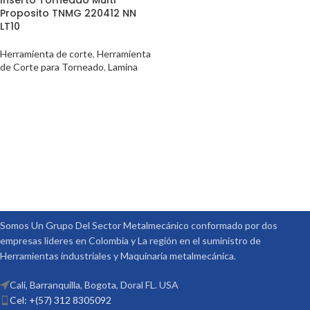
Inserto Torneado Multi
Proposito TNMG 220412 NN
LT10
Herramienta de corte
,
Herramienta
de Corte para Torneado
,
Lamina
Somos Un Grupo Del Sector Metalmecánico conformado por dos
empresas lideres en Colombia y La región en el suministro de
Herramientas industriales y Maquinaria metalmecánica.
Cali, Barranquilla, Bogota, Doral FL. USA
Cel: +(57) 312 8305092