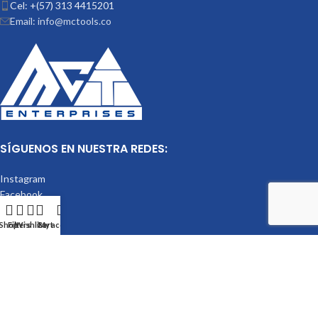
Cel: +(57) 313 4415201
Email: info@mctools.co
SÍGUENOS EN NUESTRA REDES:
Instagram
Facebook
LinkedIn
Shop
Filters
Wishlist
Cart
My account
Mctools
2023.