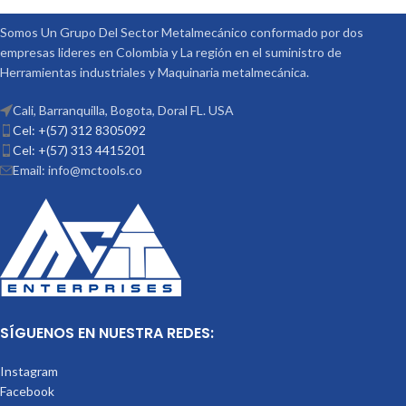
DE 9/16 TORNILLO DE 1/2
OPCIONALES:
CONTRA PUNTÁ
Somos Un Grupo Del Sector Metalmecánico conformado por dos
REF: TS-3 PLATOS DIVISORES REF:
empresas lideres en Colombia y La región en el suministro de
DP-3
Herramientas industriales y Maquinaria metalmecánica.
Cali, Barranquilla, Bogota, Doral FL. USA
Cel: +(57) 312 8305092
Cel: +(57) 313 4415201
Email: info@mctools.co
SÍGUENOS EN NUESTRA REDES:
Instagram
Facebook