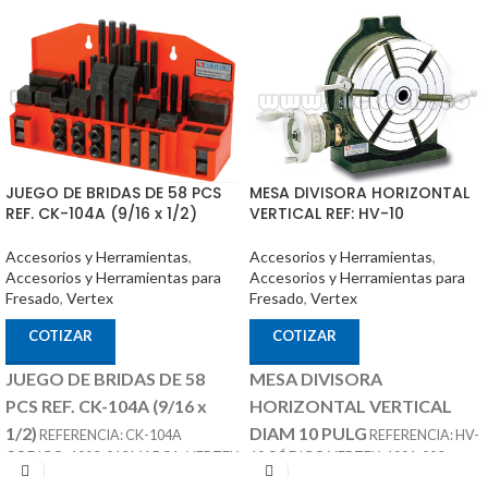
JUEGO DE BRIDAS DE 58 PCS
MESA DIVISORA HORIZONTAL
REF. CK-104A (9/16 x 1/2)
VERTICAL REF: HV-10
Accesorios y Herramientas
,
Accesorios y Herramientas
,
Accesorios y Herramientas para
Accesorios y Herramientas para
Fresado
,
Vertex
Fresado
,
Vertex
COTIZAR
COTIZAR
JUEGO DE BRIDAS DE 58
MESA DIVISORA
PCS REF. CK-104A (9/16 x
HORIZONTAL VERTICAL
1/2)
DIAM 10 PULG
REFERENCIA: CK-104A
REFERENCIA: HV-
CODIGO: 1003-012 MARCA: VERTEX
10 CÓDIGO VERTEX: 1001-003
SE COMPONES DE 58 PIEZAS T SLOT
ACCESORIOS
MARCA: VERTEX