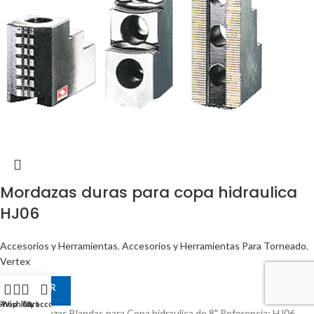
Mordazas duras para copa hidraulica
HJ06
Accesorios y Herramientas
,
Accesorios y Herramientas Para Torneado
,
Vertex
COTIZAR
Shop
Wishlist
Cart
My account
Jgo 3 Mordazas Blandas para Copa hidraulica de 8" Referencia: HJ06