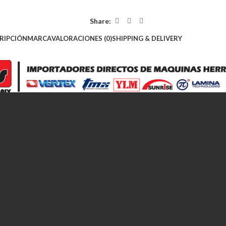
Share:
RIPCIÓN
MARCA
VALORACIONES (0)
SHIPPING & DELIVERY