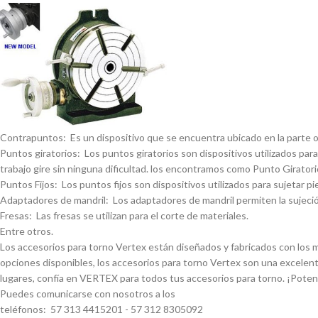
Contrapuntos: Es un dispositivo que se encuentra ubicado en la parte opue
Puntos giratorios: Los puntos giratorios son dispositivos utilizados para
trabajo gire sin ninguna dificultad. los encontramos como Punto Giratorio
Puntos Fijos: Los puntos fijos son dispositivos utilizados para sujetar pi
Adaptadores de mandril: Los adaptadores de mandril permiten la sujeción
Fresas: Las fresas se utilizan para el corte de materiales.
Entre otros.
Los accesorios para torno Vertex están diseñados y fabricados con los má
opciones disponibles, los accesorios para torno Vertex son una excelent
lugares, confí­a en VERTEX para todos tus accesorios para torno. ¡Pote
Puedes comunicarse con nosotros a los
teléfonos: 57 313 4415201 - 57 312 8305092