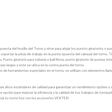
sta del husillo del Torno y sirve para alojar los puntos giratorios o pun
 soportar la pieza de trabajo en la punta opuesta del cabezal del torno. 
, Punto giratorio para tuberí­a o ball Nose, punto giratorio de puntas in
ezas largas y este se ubica en la contra punta del torno.
 de herramientas especiales en el torno, se utilizan con elementos llam
s altos estándares de calidad para garantizar un rendimiento óptimo y du
e opción para mejorar la eficiencia y la calidad de tus trabajos de torn
ncia tu torno hoy con los accesorios VERTEX!