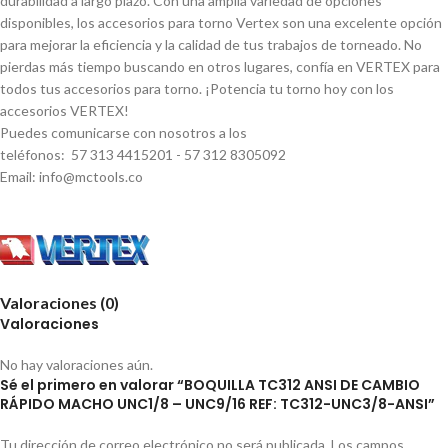
durabilidad a largo plazo. Con una amplia variedad de opciones
disponibles, los accesorios para torno Vertex son una excelente opción
para mejorar la eficiencia y la calidad de tus trabajos de torneado. No
pierdas más tiempo buscando en otros lugares, confí­a en VERTEX para
todos tus accesorios para torno. ¡Potencia tu torno hoy con los
accesorios VERTEX!
Puedes comunicarse con nosotros a los
teléfonos: 57 313 4415201 - 57 312 8305092
Email: info@mctools.co
Valoraciones (0)
Valoraciones
No hay valoraciones aún.
Sé el primero en valorar “BOQUILLA TC312 ANSI DE CAMBIO
RÁPIDO MACHO UNC1/8 – UNC9/16 REF: TC312-UNC3/8-ANSI”
Tu dirección de correo electrónico no será publicada.
Los campos