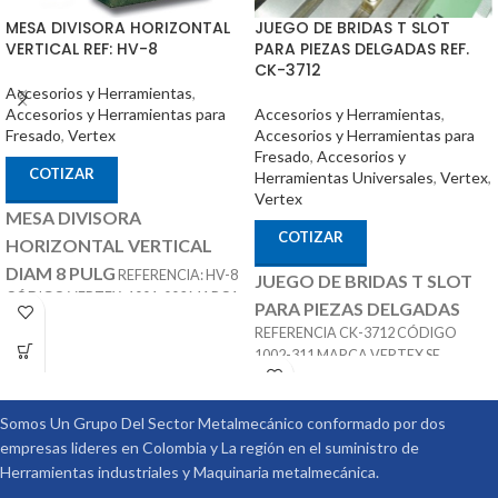
JUEGO DE BRIDAS T SLOT
MESA DIVISORA HORIZONTAL
PARA PIEZAS DELGADAS REF.
VERTICAL REF: HV-8
CK-3712
Accesorios y Herramientas
,
Accesorios y Herramientas
,
Accesorios y Herramientas para
Accesorios y Herramientas para
Fresado
,
Vertex
Fresado
,
Accesorios y
COTIZAR
Herramientas Universales
,
Vertex
,
Vertex
MESA DIVISORA
COTIZAR
HORIZONTAL VERTICAL
DIAM 8 PULG
REFERENCIA: HV-8
JUEGO DE BRIDAS T SLOT
CÓDIGO VERTEX: 1001-002 MARCA:
PARA PIEZAS DELGADAS
ACCESORIOS
VERTEX
REFERENCIA CK-3712 CÓDIGO
OPCIONALES:
CONTRA PUNTÁ
1002-311 MARCA VERTEX SE
REF: TS-2 PLATOS DIVISORES REF:
COMPONE DE 4 PIEZAS IDEAL PARA
DP-2
SUJETAR PIEZAS PEQUEí‘AS O
MEDIANAS CON MECANIZADO
Somos Un Grupo Del Sector Metalmecánico conformado por dos
LIVIANO SUJECIÓN RÁPIDA
empresas lideres en Colombia y La región en el suministro de
TALADRO- FRESADORA -
Herramientas industriales y Maquinaria metalmecánica.
EROSIONADORA