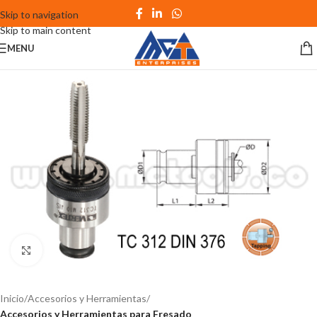
Skip to navigation
Skip to main content
MENU
Click to enlarge
Inicio
Accesorios y Herramientas
Accesorios y Herramientas para Fresado