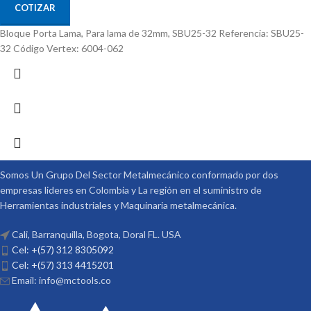
COTIZAR
Bloque Porta Lama, Para lama de 32mm, SBU25-32 Referencia: SBU25-
32 Código Vertex: 6004-062
Somos Un Grupo Del Sector Metalmecánico conformado por dos
empresas lideres en Colombia y La región en el suministro de
Herramientas industriales y Maquinaria metalmecánica.
Cali, Barranquilla, Bogota, Doral FL. USA
Cel: +(57) 312 8305092
Cel: +(57) 313 4415201
Email: info@mctools.co