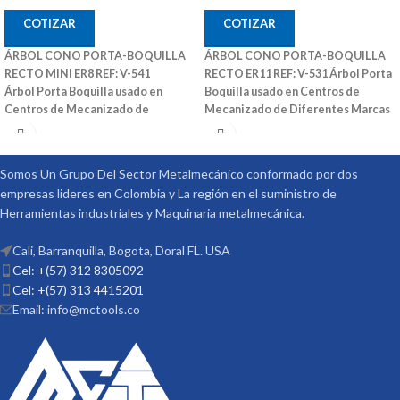
COTIZAR
COTIZAR
ÁRBOL CONO PORTA-BOQUILLA
ÁRBOL CONO PORTA-BOQUILLA
RECTO MINI ER8 REF: V-541
RECTO ER11 REF: V-531
Árbol Porta
Árbol Porta Boquilla usado en
Boquilla usado en Centros de
Centros de Mecanizado de
Mecanizado de Diferentes Marcas
Diferentes Marcas
También Puede
También Puede Ser Utilizado en
Ser Utilizado en Fresadoras
Fresadoras Convencionales y Otras
Convencionales y Otras Maquinas
Maquinas Convencionales
Ref: V-
Somos Un Grupo Del Sector Metalmecánico conformado por dos
Convencionales
Ref: V-541 Medidas
531 Medidas (DxL): 16X100 Código:
empresas lideres en Colombia y La región en el suministro de
(DxL): 08X50 Código: 3001-290 Marca:
3007-311 Marca: Vertex
Herramientas industriales y Maquinaria metalmecánica.
Vertex
Cali, Barranquilla, Bogota, Doral FL. USA
Cel: +(57) 312 8305092
Cel: +(57) 313 4415201
Email: info@mctools.co