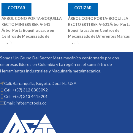
COTIZAR
COTIZAR
ÁRBOL CONO PORTA-BOQUILLA
ÁRBOL CONO PORTA-BOQUILLA
RECTO MINI ER8 REF: V-541
RECTO ER11 REF: V-531
Árbol Porta
Árbol Porta Boquilla usado en
Boquilla usado en Centros de
Centros de Mecanizado de
Mecanizado de Diferentes Marcas
Diferentes Marcas
También Puede
También Puede Ser Utilizado en
Ser Utilizado en Fresadoras
Fresadoras Convencionales y Otras
Convencionales y Otras Maquinas
Maquinas Convencionales
Ref: V-
Somos Un Grupo Del Sector Metalmecánico conformado por dos
Convencionales
Ref: V-541 Medidas
531 Medidas (DxL): 16X100 Código:
empresas lideres en Colombia y La región en el suministro de
(DxL): 08X50 Código: 3001-290 Marca:
3007-311 Marca: Vertex
Herramientas industriales y Maquinaria metalmecánica.
Vertex
Cali, Barranquilla, Bogota, Doral FL. USA
Cel: +(57) 312 8305092
Cel: +(57) 313 4415201
Email: info@mctools.co