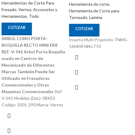
Herramientas de Corte Para
Herramienta de corte
,
Fresado
,
Vertex
,
Accesorios y
Herramienta de Corte para
Herramientas
,
Todo
Torneado
,
Lamina
COTIZAR
COTIZAR
ÁRBOL CONO PORTA-
Inserto Multi Proposito TNMG
BOQUILLA RECTO MINI ER8
160404 NN LT10
REF: V-541
Árbol Porta Boquilla
usado en Centros de
Mecanizado de Diferentes
Marcas
También Puede Ser
Utilizado en Fresadoras
Convencionales y Otras
Maquinas Convencionales
Ref:
V-541 Medidas (DxL): 08X50
Código: 3001-290 Marca: Vertex