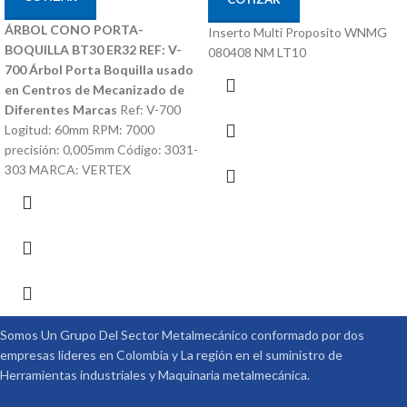
ÁRBOL CONO PORTA-
Inserto Multi Proposito WNMG
BOQUILLA BT30 ER32 REF: V-
080408 NM LT10
700
Árbol Porta Boquilla usado
en Centros de Mecanizado de
Diferentes Marcas
Ref: V-700
Logitud: 60mm RPM: 7000
precisión: 0,005mm Código: 3031-
303 MARCA: VERTEX
Somos Un Grupo Del Sector Metalmecánico conformado por dos
empresas lideres en Colombia y La región en el suministro de
Herramientas industriales y Maquinaria metalmecánica.