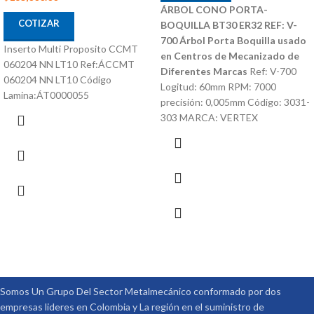
ÁRBOL CONO PORTA-
COTIZAR
BOQUILLA BT30 ER32 REF: V-
700
Árbol Porta Boquilla usado
Inserto Multi Proposito CCMT
en Centros de Mecanizado de
060204 NN LT10 Ref:ÁCCMT
Diferentes Marcas
Ref: V-700
060204 NN LT10 Código
Logitud: 60mm RPM: 7000
Lamina:ÁT0000055
precisión: 0,005mm Código: 3031-
303 MARCA: VERTEX
Somos Un Grupo Del Sector Metalmecánico conformado por dos
empresas lideres en Colombia y La región en el suministro de