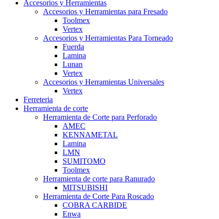
Accesorios y Herramientas
Accesorios y Herramientas para Fresado
Toolmex
Vertex
Accesorios y Herramientas Para Torneado
Fuerda
Lamina
Lunan
Vertex
Accesorios y Herramientas Universales
Vertex
Ferreteria
Herramienta de corte
Herramienta de Corte para Perforado
AMEC
KENNAMETAL
Lamina
LMN
SUMITOMO
Toolmex
Herramienta de corte para Ranurado
MITSUBISHI
Herramienta de Corte Para Roscado
COBRA CARBIDE
Enwa