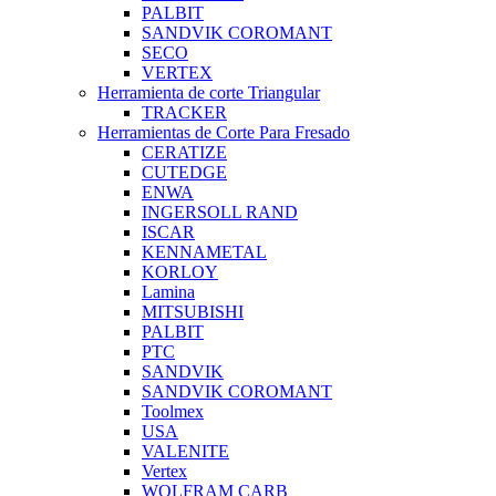
PALBIT
SANDVIK COROMANT
SECO
VERTEX
Herramienta de corte Triangular
TRACKER
Herramientas de Corte Para Fresado
CERATIZE
CUTEDGE
ENWA
INGERSOLL RAND
ISCAR
KENNAMETAL
KORLOY
Lamina
MITSUBISHI
PALBIT
PTC
SANDVIK
SANDVIK COROMANT
Toolmex
USA
VALENITE
Vertex
WOLFRAM CARB