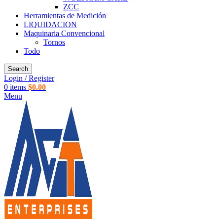
ZCC
Herramientas de Medición
LIQUIDACION
Maquinaria Convencional
Tornos
Todo
Search
Login / Register
0
items
$
0.00
Menu