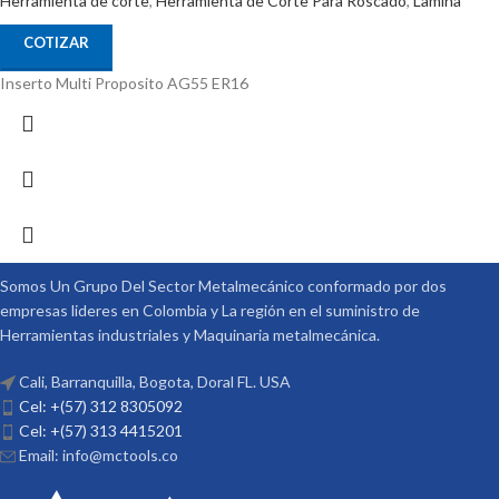
Herramienta de corte
,
Herramienta de Corte Para Roscado
,
Lamina
COTIZAR
Inserto Multi Proposito AG55 ER16
Somos Un Grupo Del Sector Metalmecánico conformado por dos
empresas lideres en Colombia y La región en el suministro de
Herramientas industriales y Maquinaria metalmecánica.
Cali, Barranquilla, Bogota, Doral FL. USA
Cel: +(57) 312 8305092
Cel: +(57) 313 4415201
Email: info@mctools.co