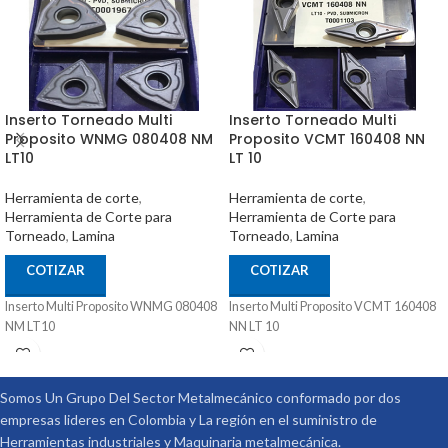
Inserto Torneado Multi
Inserto Torneado Multi
Proposito WNMG 080408 NM
Proposito VCMT 160408 NN
LT10
LT 10
Herramienta de corte
,
Herramienta de corte
,
Herramienta de Corte para
Herramienta de Corte para
Torneado
,
Lamina
Torneado
,
Lamina
COTIZAR
COTIZAR
Inserto Multi Proposito WNMG 080408
Inserto Multi Proposito VCMT 160408
NM LT10
NN LT 10
Somos Un Grupo Del Sector Metalmecánico conformado por dos
empresas lideres en Colombia y La región en el suministro de
Herramientas industriales y Maquinaria metalmecánica.