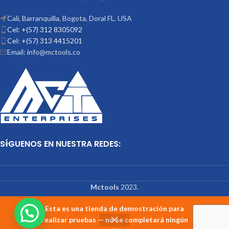
Cali, Barranquilla, Bogota, Doral FL. USA
Cel: +(57) 312 8305092
Cel: +(57) 313 4415201
Email: info@mctools.co
SÍGUENOS EN NUESTRA REDES:
Mctools
2023.
Esta es una tienda de demostración para
realizar pruebas — no se completará ningún