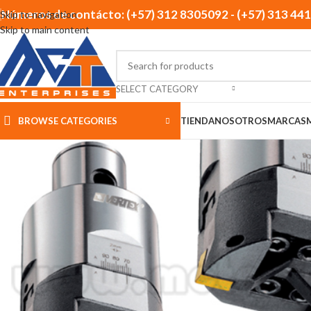
Números de contácto: (+57) 312 8305092 - (+57) 313 44
Skip to navigation
Skip to main content
SELECT CATEGORY
BROWSE CATEGORIES
TIENDA
NOSOTROS
MARCAS