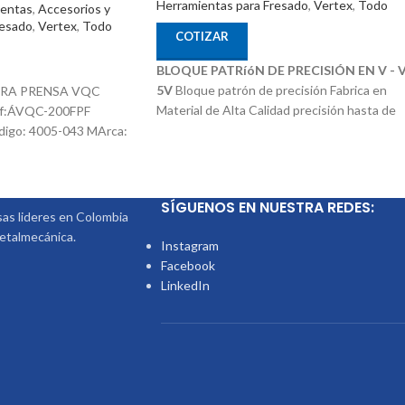
Herramientas para Fresado
,
Vertex
,
Todo
ientas
,
Accesorios y
resado
,
Vertex
,
Todo
COTIZAR
BLOQUE PATRíóN DE PRECISIÓN EN V - V
5V
Bloque patrón de precisión Fabrica en
ARA PRENSA VQC
Material de Alta Calidad precisión hasta de
f:ÁVQC-200FPF
0,05 Ref: V-3V Largo / Ancho / Alto:
digo: 4005-043 MArca:
130/51,5/79.5mm Ancho de la V: 64mm
Profundidad de la V: 32mm Codigo: 1019-0
Marca: Vertex
SÍGUENOS EN NUESTRA REDES:
s lideres en Colombia
metalmecánica.
Instagram
Facebook
LinkedIn