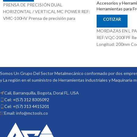
Accesorios y Herram
PRENSA DE PRECISIÓN DUAL
Herramientas para F
HORIZONTAL / VERTICAL MC POWER REF:
VMC-100HV Prensa de precisión para
COTIZAR
Posicionamiento Horizontal y Vertical
MORDAZAS EN L P
Fabricada en FCD60 Puede Trabajar Mecánica
REF:VQC-200FPF Re
o Hidráulica Especial para sujetar procesos de
Longitud: 200mm Co
corte extra pesados Alta durabilidad, Alta
Vertex
precisión Tolerancia de 0,01/100mm Ref:
VMC-100HV Apertura: 125mm Código: 4005-
060 Marca: Vertex
Somos Un Grupo Del Sector Metalmecánico conformado por dos empresa
y La región en el suministro de Herramientas industriales y Maquinaria 
Cali, Barranquilla, Bogota, Doral FL. USA
Cel: +(57) 312 8305092
Cel: +(57) 313 4415201
Email: info@mctools.co