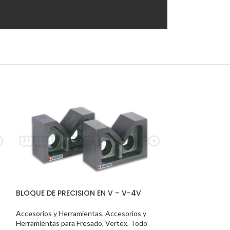
BLOQUE DE PRECISION EN V – V-4V
PROTECTOR PA
Accesorios y Herramientas
,
Accesorios y
(SLOTS) VST-2
Herramientas para Fresado
,
Vertex
,
Todo