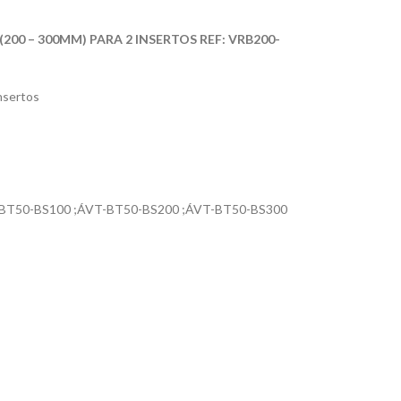
00 – 300MM) PARA 2 INSERTOS REF: VRB200-
nsertos
T-BT50-BS100 ;ÁVT-BT50-BS200 ;ÁVT-BT50-BS300