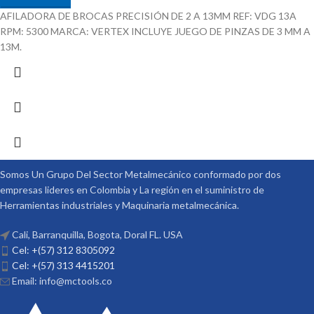
AFILADORA DE BROCAS PRECISIÓN DE 2 A 13MM REF: VDG 13A
RPM: 5300 MARCA: VERTEX INCLUYE JUEGO DE PINZAS DE 3 MM A
13M.
Somos Un Grupo Del Sector Metalmecánico conformado por dos
empresas lideres en Colombia y La región en el suministro de
Herramientas industriales y Maquinaria metalmecánica.
Cali, Barranquilla, Bogota, Doral FL. USA
Cel: +(57) 312 8305092
Cel: +(57) 313 4415201
Email: info@mctools.co