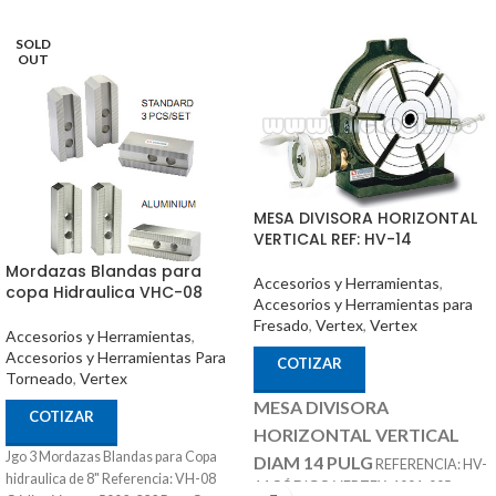
SOLD
OUT
MESA DIVISORA HORIZONTAL
VERTICAL REF: HV-14
Mordazas Blandas para
Accesorios y Herramientas
,
copa Hidraulica VHC-08
Accesorios y Herramientas para
Fresado
,
Vertex
,
Vertex
Accesorios y Herramientas
,
Accesorios y Herramientas Para
COTIZAR
Torneado
,
Vertex
MESA DIVISORA
COTIZAR
HORIZONTAL VERTICAL
Jgo 3 Mordazas Blandas para Copa
DIAM 14 PULG
REFERENCIA: HV-
hidraulica de 8" Referencia: VH-08
14 CÓDIGO VERTEX: 1001-005