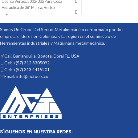
Código Vertex: 5002-332 Para Copa
ACCESORIOS
MARCA: VERTEX
Hidraulica de 08" Marca: Vertex
OPCIONALES:
CONTRA PUNTÁ
REF: TS-4 PLATOS DIVISORES REF:
DP-3
Somos Un Grupo Del Sector Metalmecánico conformado por dos
empresas lideres en Colombia y La región en el suministro de
Herramientas industriales y Maquinaria metalmecánica.
Cali, Barranquilla, Bogota, Doral FL. USA
Cel: +(57) 312 8305092
Cel: +(57) 313 4415201
Email: info@mctools.co
SÍGUENOS EN NUESTRA REDES: