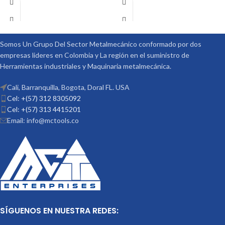
SE COMPONES DE 58 PIEZAS T SLOT
ACCESORIOS
MARCA: VERTEX
DE 9/16 TORNILLO DE 1/2
OPCIONALES:
CONTRA PUNTÁ
REF: TS-4 PLATOS DIVISORES REF:
DP-3
Somos Un Grupo Del Sector Metalmecánico conformado por dos
empresas lideres en Colombia y La región en el suministro de
Herramientas industriales y Maquinaria metalmecánica.
Cali, Barranquilla, Bogota, Doral FL. USA
Cel: +(57) 312 8305092
Cel: +(57) 313 4415201
Email: info@mctools.co
SÍGUENOS EN NUESTRA REDES: