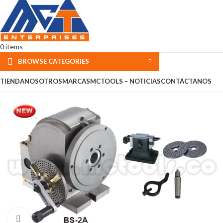
0
items
BROWSE CATEGORIES
TIENDA
NOSOTROS
MARCAS
MCTOOLS – NOTICIAS
CONTÁCTANOS
Click to enlarge