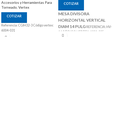
Accesorios y Herramientas Para
COTIZAR
Torneado
,
Vertex
MESA DIVISORA
COTIZAR
HORIZONTAL VERTICAL
Referencia: CGIH32-3 Código vertex:
DIAM 14 PULG
REFERENCIA: HV-
6004-031
14 CÓDIGO VERTEX: 1001-005
ACCESORIOS
MARCA: VERTEX
OPCIONALES:
CONTRA PUNTÁ
REF: TS-4 PLATOS DIVISORES REF:
DP-3