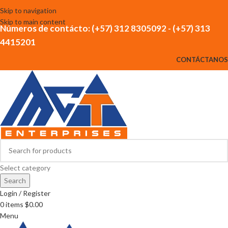
Skip to navigation
Skip to main content
Números de contácto: (+57) 312 8305092 - (+57) 313
4415201
CONTÁCTANOS
Select category
Search
Login / Register
0
items
$
0.00
Menu