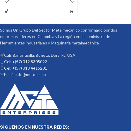
ACCESORIOS
ACCESORIOS
MARCA: VERTEX
VERTEX
OPCIONALES:
OPCIONALES:
CONTRA PUNTÁ
CONTRA PUNTÁ
REF: TS-4 PLATOS DIVISORES REF:
REF: TS-1 PLATOS DIVISORES REF:
DP-3
DP-1
Somos Un Grupo Del Sector Metalmecánico conformado por dos
empresas lideres en Colombia y La región en el suministro de
Herramientas industriales y Maquinaria metalmecánica.
Cali, Barranquilla, Bogota, Doral FL. USA
Cel: +(57) 312 8305092
Cel: +(57) 313 4415201
Email: info@mctools.co
SÍGUENOS EN NUESTRA REDES: