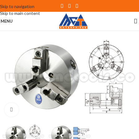
Skip to navigation
Skip to main content
MENU
Click to enlarge