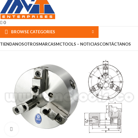
0
BROWSE CATEGORIES
TIENDA
NOSOTROS
MARCAS
MCTOOLS – NOTICIAS
CONTÁCTANOS
Click to enlarge