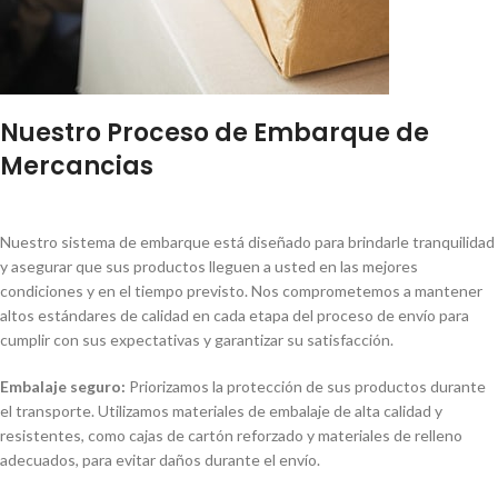
Nuestro Proceso de Embarque de
Mercancias
Nuestro sistema de embarque está diseñado para brindarle tranquilidad
y asegurar que sus productos lleguen a usted en las mejores
condiciones y en el tiempo previsto. Nos comprometemos a mantener
altos estándares de calidad en cada etapa del proceso de envío para
cumplir con sus expectativas y garantizar su satisfacción.
Embalaje seguro:
Priorizamos la protección de sus productos durante
el transporte. Utilizamos materiales de embalaje de alta calidad y
resistentes, como cajas de cartón reforzado y materiales de relleno
adecuados, para evitar daños durante el envío.