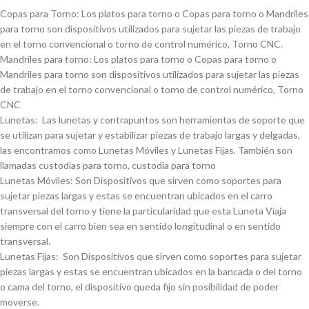
Copas para Torno: Los platos para torno o Copas para torno o Mandriles
para torno son dispositivos utilizados para sujetar las piezas de trabajo
en el torno convencional o torno de control numérico, Torno CNC.
Mandriles para torno: Los platos para torno o Copas para torno o
Mandriles para torno son dispositivos utilizados para sujetar las piezas
de trabajo en el torno convencional o torno de control numérico, Torno
CNC
Lunetas: Las lunetas y contrapuntos son herramientas de soporte que
se utilizan para sujetar y estabilizar piezas de trabajo largas y delgadas,
las encontramos como Lunetas Móviles y Lunetas Fijas. También son
llamadas custodias para torno, custodia para torno
Lunetas Móviles: Son Dispositivos que sirven como soportes para
sujetar piezas largas y estas se encuentran ubicados en el carro
transversal del torno y tiene la particularidad que esta Luneta Viaja
siempre con el carro bien sea en sentido longitudinal o en sentido
transversal.
Lunetas Fijas: Son Dispositivos que sirven como soportes para sujetar
piezas largas y estas se encuentran ubicados en la bancada o del torno
o cama del torno, el dispositivo queda fijo sin posibilidad de poder
moverse.