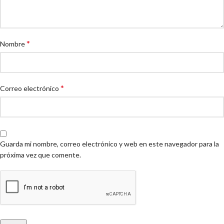
*
Nombre
*
Correo electrónico
Guarda mi nombre, correo electrónico y web en este navegador para la
próxima vez que comente.