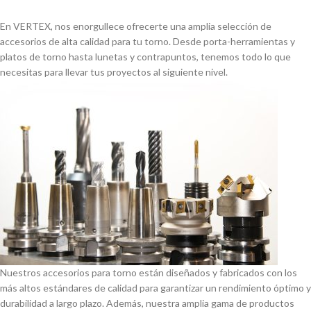
En VERTEX, nos enorgullece ofrecerte una amplia selección de
accesorios de alta calidad para tu torno. Desde porta-herramientas y
platos de torno hasta lunetas y contrapuntos, tenemos todo lo que
necesitas para llevar tus proyectos al siguiente nivel.
Nuestros accesorios para torno están diseñados y fabricados con los
más altos estándares de calidad para garantizar un rendimiento óptimo y
durabilidad a largo plazo. Además, nuestra amplia gama de productos