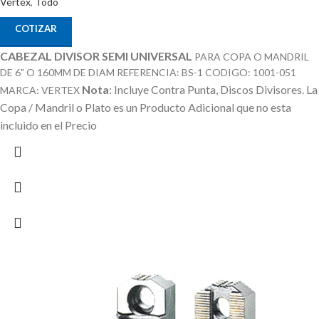
Vertex
,
Todo
COTIZAR
CABEZAL DIVISOR SEMI UNIVERSAL
PARA COPA O MANDRIL
DE 6" O 160MM DE DIAM REFERENCIA: BS-1 CODIGO: 1001-051
Nota
: Incluye Contra Punta, Discos Divisores.
La
MARCA: VERTEX
Copa / Mandril o Plato es un Producto Adicional que no esta
incluido en el Precio