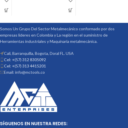
ACCESORIOS
ACCESORIOS
MARCA: VERTEX
MARCA: VERTEX
OPCIONALES:
OPCIONALES:
CONTRA PUNTÁ
CONTRA PUNTÁ
REF: TS-4 PLATOS DIVISORES REF:
REF: TS-3 PLATOS DIVISORES REF:
DP-3
DP-3
Somos Un Grupo Del Sector Metalmecánico conformado por dos
empresas lideres en Colombia y La región en el suministro de
Herramientas industriales y Maquinaria metalmecánica.
Cali, Barranquilla, Bogota, Doral FL. USA
Cel: +(57) 312 8305092
Cel: +(57) 313 4415201
Email: info@mctools.co
SÍGUENOS EN NUESTRA REDES: