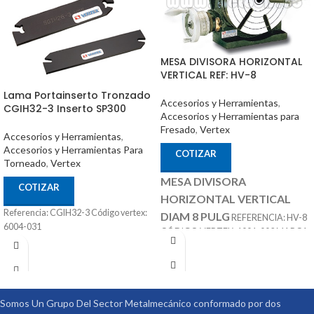
MESA DIVISORA HORIZONTAL
VERTICAL REF: HV-8
Lama Portainserto Tronzado
Accesorios y Herramientas
,
CGIH32-3 Inserto SP300
Accesorios y Herramientas para
Fresado
,
Vertex
Accesorios y Herramientas
,
Accesorios y Herramientas Para
COTIZAR
Torneado
,
Vertex
MESA DIVISORA
COTIZAR
HORIZONTAL VERTICAL
Referencia: CGIH32-3 Código vertex:
DIAM 8 PULG
REFERENCIA: HV-8
6004-031
CÓDIGO VERTEX: 1001-002 MARCA:
ACCESORIOS
VERTEX
OPCIONALES:
CONTRA PUNTÁ
REF: TS-2 PLATOS DIVISORES REF:
DP-2
Somos Un Grupo Del Sector Metalmecánico conformado por dos