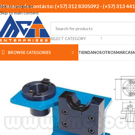
Números de contácto: (+57) 312 8305092 - (+57) 313 44
Skip to navigation
Skip to main content
SELECT CATEGORY
BROWSE CATEGORIES
TIENDA
NOSOTROS
MARCAS