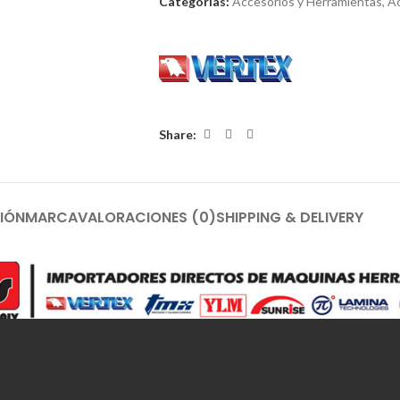
Categorías:
Accesorios y Herramientas
,
Ac
Share:
IÓN
MARCA
VALORACIONES (0)
SHIPPING & DELIVERY