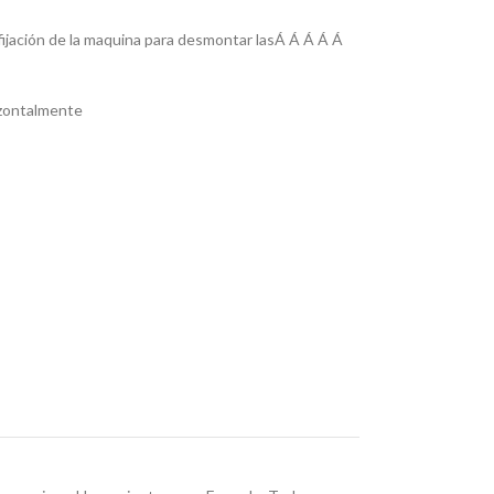
a fijación de la maquina para desmontar lasÁ Á Á Á Á
izontalmente