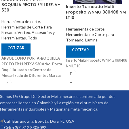
BOQUILLA RECTO ER11 REF: V-
Inserto Torneado Multi
530
Proposito WNMG 080408 NM
LT10
Herramienta de corte
,
Herramientas de Corte Para
Herramienta de corte
,
Fresado
,
Vertex
,
Accesorios y
Herramienta de Corte para
Herramientas
,
Todo
Torneado
,
Lamina
COTIZAR
COTIZAR
ÁRBOL CONO PORTA-BOQUILLA
Inserto Multi Proposito WNMG 080408
RECTO ER11 REF: V-530
Árbol Porta
NM LT10
Boquilla usado en Centros de
Mecanizado de Diferentes Marcas
También Puede Ser Utilizado en
Fresadoras Convencionales y Otras
Maquinas Convencionales
Ref: V-
Somos Un Grupo Del Sector Metalmecánico conformado por dos
530 Medidas (DxL): 16X50 Código:
empresas lideres en Colombia y La región en el suministro de
3007-300 Marca: Vertex
Herramientas industriales y Maquinaria metalmecánica.
Cali, Barranquilla, Bogota, Doral FL. USA
Cel: +(57) 312 8305092