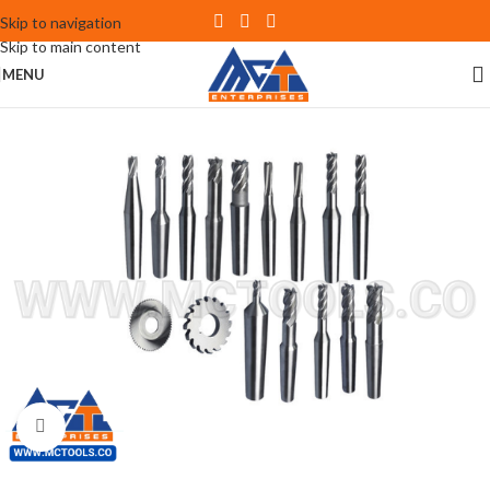
Skip to navigation
Skip to main content
MENU
Click to enlarge