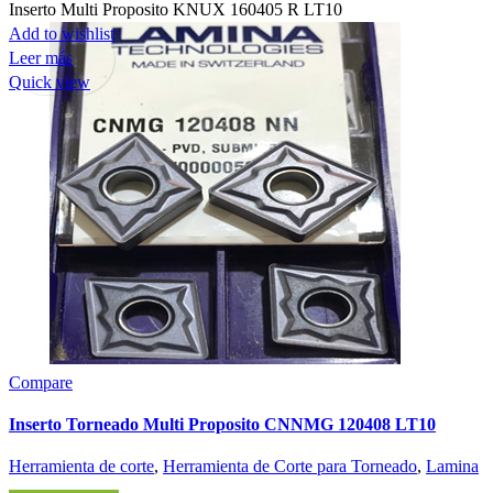
Inserto Multi Proposito KNUX 160405 R LT10
Add to wishlist
Leer más
Quick view
Compare
Inserto Torneado Multi Proposito CNNMG 120408 LT10
Herramienta de corte
,
Herramienta de Corte para Torneado
,
Lamina