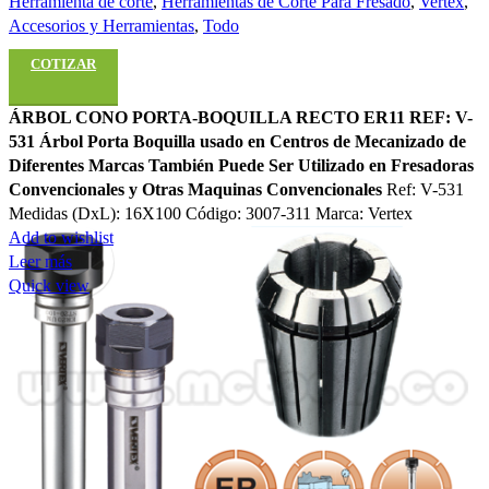
Herramienta de corte
,
Herramientas de Corte Para Fresado
,
Vertex
,
Accesorios y Herramientas
,
Todo
COTIZAR
ÁRBOL CONO PORTA-BOQUILLA RECTO ER11 REF: V-
531
Árbol Porta Boquilla usado en Centros de Mecanizado de
Diferentes Marcas
También Puede Ser Utilizado en Fresadoras
Convencionales y Otras Maquinas Convencionales
Ref: V-531
Medidas (DxL): 16X100 Código: 3007-311 Marca: Vertex
Add to wishlist
Leer más
Quick view