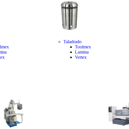
Taladrado
lmex
Toolmex
ina
Lamina
tex
Vertex