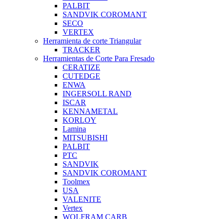
PALBIT
SANDVIK COROMANT
SECO
VERTEX
Herramienta de corte Triangular
TRACKER
Herramientas de Corte Para Fresado
CERATIZE
CUTEDGE
ENWA
INGERSOLL RAND
ISCAR
KENNAMETAL
KORLOY
Lamina
MITSUBISHI
PALBIT
PTC
SANDVIK
SANDVIK COROMANT
Toolmex
USA
VALENITE
Vertex
WOLFRAM CARB