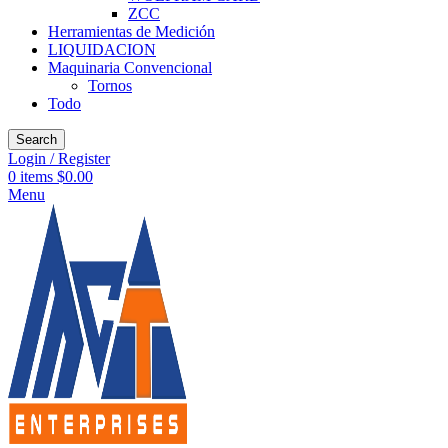
ZCC
Herramientas de Medición
LIQUIDACION
Maquinaria Convencional
Tornos
Todo
Search
Login / Register
0
items
$
0.00
Menu