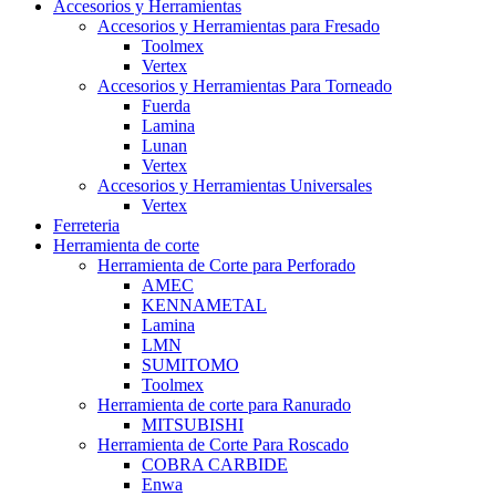
Accesorios y Herramientas
Accesorios y Herramientas para Fresado
Toolmex
Vertex
Accesorios y Herramientas Para Torneado
Fuerda
Lamina
Lunan
Vertex
Accesorios y Herramientas Universales
Vertex
Ferreteria
Herramienta de corte
Herramienta de Corte para Perforado
AMEC
KENNAMETAL
Lamina
LMN
SUMITOMO
Toolmex
Herramienta de corte para Ranurado
MITSUBISHI
Herramienta de Corte Para Roscado
COBRA CARBIDE
Enwa