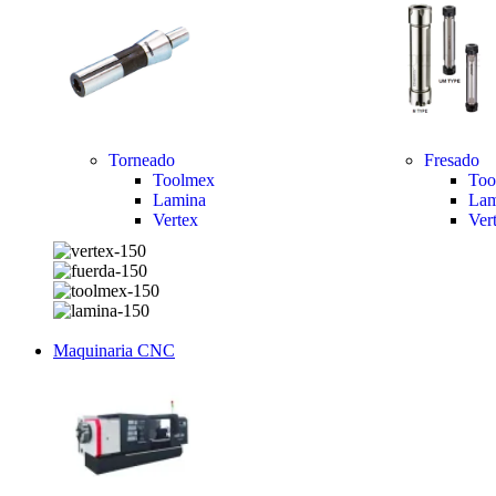
Torneado
Fresado
Toolmex
Too
Lamina
Lam
Vertex
Ver
Maquinaria CNC