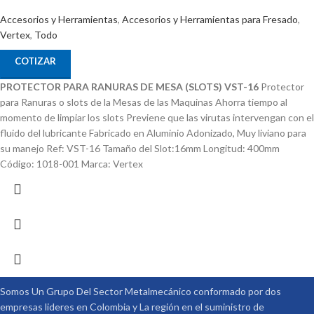
Accesorios y Herramientas
,
Accesorios y Herramientas para Fresado
,
Vertex
,
Todo
COTIZAR
PROTECTOR PARA RANURAS DE MESA (SLOTS) VST-16
Protector
para Ranuras o slots de la Mesas de las Maquinas Ahorra tiempo al
momento de limpiar los slots Previene que las virutas intervengan con el
fluido del lubricante Fabricado en Aluminio Adonizado, Muy liviano para
su manejo Ref: VST-16 Tamaño del Slot:16mm Longitud: 400mm
Código: 1018-001 Marca: Vertex
Somos Un Grupo Del Sector Metalmecánico conformado por dos
empresas lideres en Colombia y La región en el suministro de