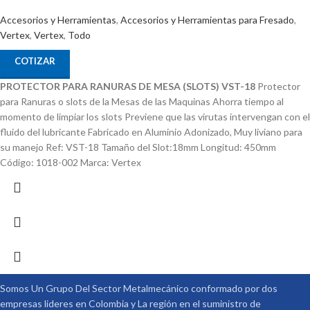
Accesorios y Herramientas
,
Accesorios y Herramientas para Fresado
,
Vertex
,
Vertex
,
Todo
COTIZAR
PROTECTOR PARA RANURAS DE MESA (SLOTS) VST-18
Protector
para Ranuras o slots de la Mesas de las Maquinas Ahorra tiempo al
momento de limpiar los slots Previene que las virutas intervengan con el
fluido del lubricante Fabricado en Aluminio Adonizado, Muy liviano para
su manejo Ref: VST-18 Tamaño del Slot:18mm Longitud: 450mm
Código: 1018-002 Marca: Vertex
Somos Un Grupo Del Sector Metalmecánico conformado por dos
empresas lideres en Colombia y La región en el suministro de