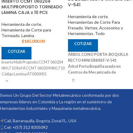
INSERTO CCMT 060204
V-541
MULTIPROPOSITO TORNEADO
LAMINA CAJA x 10 PCS
Herramienta de corte
,
Herramientas de Corte Para
Herramienta de corte
,
Fresado
,
Vertex
,
Accesorios y
Herramienta de Corte para
Herramientas
,
Todo
Torneado
,
Lamina
$
185,000.00
COTIZAR
COTIZAR
ÁRBOL CONO PORTA-BOQUILLA
RECTO MINI ER8 REF: V-541
Inserto Multi Proposito CCMT 060204
Árbol Porta Boquilla usado en
NN LT10 Ref:ÁCCMT 060204 NN LT10
Centros de Mecanizado de
Código Lamina:ÁT0000055
Diferentes Marcas
También Puede
Ser Utilizado en Fresadoras
Convencionales y Otras Maquinas
Somos Un Grupo Del Sector Metalmecánico conformado por dos
Convencionales
Ref: V-541 Medidas
empresas lideres en Colombia y La región en el suministro de
(DxL): 08X50 Código: 3001-290 Marca:
Herramientas industriales y Maquinaria metalmecánica.
Vertex
Cali, Barranquilla, Bogota, Doral FL. USA
Cel: +(57) 312 8305092