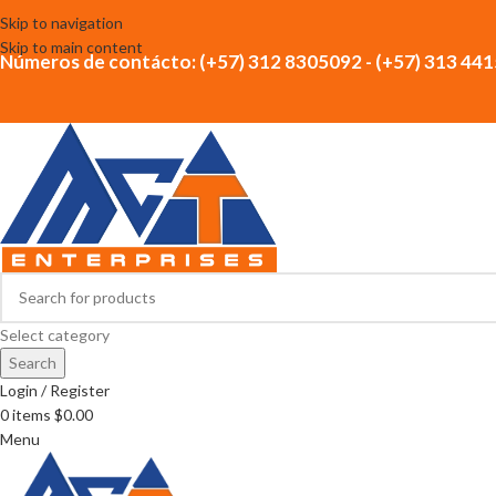
Skip to navigation
Skip to main content
Números de contácto: (+57) 312 8305092 - (+57) 313 44
Select category
Search
Login / Register
0
items
$
0.00
Menu