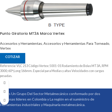
Punto Giratorio MT3A Marca Vertex
Accesorios y Herramientas
,
Accesorios y Herramientas Para Torneado
,
Vertex
COTIZAR
Referencia: VLC 213 Código Vertex: 5001-01 Rodamiento de Bolas MT3A, RPM
3000; 60°;Long 166mm. Especial para Medias y altas Velocidades con cargas
pesadas.
Somos Un Grupo Del Sector Metalmecánico conformado por dos
empresas lideres en Colombia y La región en el suministro de
Herramientas industriales y Maquinaria metalmecánica.