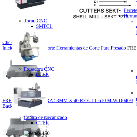
Ferrete
Herram
Torno CNC
SMTCL
Click to enlarge
Inicio
Herramienta de corte
Herramientas de Corte Para Fresado
FRE
Fresadora CNC
CTEK
FRESA PLANEADORA 53MM X 40 REF: LT 610 M-W-D040/3
Back to products
Centro de mecanizado
CTEK