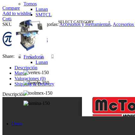
Tornos
Compare
Lunan
Add to wishlist
SMTCL
Cotizar
SELECT CATEGORY
SKU:
M2001382
Categorías:
Accesorios y Herramientas
,
Accesorios 
Share:
Fresadoras
Lunan
Descripción
Marca
Valoraciones (0)
Shipping & Delivery
Descripción
Otros