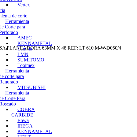
Vertex
ria
ienta de corte
Herramienta
de Corte para
Perforado
AMEC
KENNAMETAL
SA PLANEADORA 63MM X 48 REF: LT 610 M-W-D050/4
Lamina
LMN
SUMITOMO
Toolmex
Herramienta
de corte para
Ranurado
MITSUBISHI
Herramienta
de Corte Para
Roscado
COBRA
CARBIDE
Enwa
IREGA
KENNAMETAL
KENT