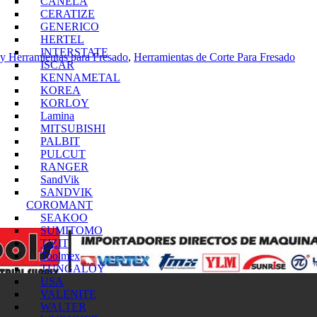
CANELA
CERATIZE
GENERICO
HERTEL
INTERSTATE
y Herramientas para Fresado
,
Herramientas de Corte Para Fresado
ISCAR
KENNAMETAL
KOREA
KORLOY
Lamina
MITSUBISHI
PALBIT
PULCUT
RANGER
SandVik
SANDVIK
COROMANT
SEAKOO
SUMITOMO
TIZIT
Toolmex
TUNGALOY
USA
VALENITE
WALTER