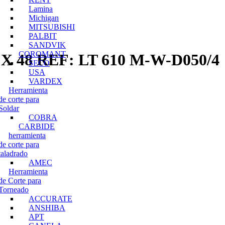
Lamina
Michigan
MITSUBISHI
PALBIT
SANDVIK
COROMANT
48 REF: LT 610 M-W-D050/4
SECO
USA
VARDEX
Herramienta
de corte para
Soldar
COBRA
CARBIDE
herramienta
de corte para
taladrado
AMEC
Herramienta
de Corte para
Torneado
ACCURATE
ANSHIBA
APT