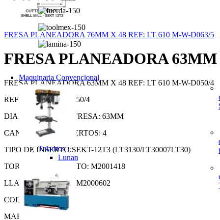
FRESA PLANEADORA 76MM X 48 REF: LT 610 M-W-D063/5
FRESA PLANEADORA 63MM X 
Maquinaria Convencional
FRESA PLANEADORA 63MM X 48 REF: LT 610 M-W-D050/4
REF: LT 610 M-W-D050/4
DIAMETRO DE LA FRESA: 63MM
CANTIDAD DE INSERTOS: 4
Taladros
TIPO DE INSERTO:SEKT-12T3 (LT3130/LT30007LT30)
Lunan
TORNILLO REPUESTO: M2001418
LLAVE REPUESTO: M2000602
CODIGO: M2001382
MARCA: LAMINA