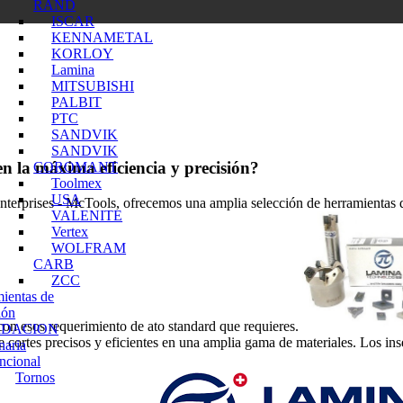
RAND
ISCAR
KENNAMETAL
KORLOY
Lamina
MITSUBISHI
PALBIT
PTC
SANDVIK
SANDVIK
n la máxima eficiencia y precisión?
COROMANT
Toolmex
USA
terprises - McTools, ofrecemos una amplia selección de herramientas de
VALENITE
Vertex
WOLFRAM
CARB
ZCC
ientas de
ión
on esos requerimiento de ato standard que requieres.
IDACION
e cortes precisos y eficientes en una amplia gama de materiales. Los ins
naria
ncional
Tornos