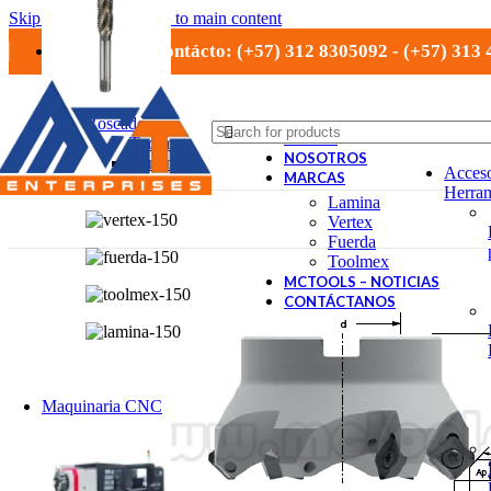
Skip to navigation
Skip to main content
Números de contácto: (+57) 312 8305092 - (+57) 313
Roscado
TIENDA
Toolmex
NOSOTROS
Lamina
Acceso
MARCAS
Vertex
Herram
Lamina
Vertex
Fuerda
Toolmex
MCTOOLS – NOTICIAS
CONTÁCTANOS
Maquinaria CNC