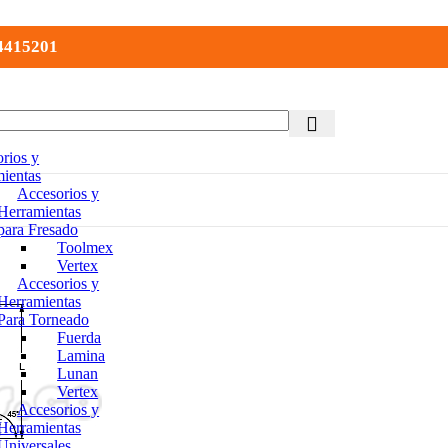
 4415201
rios y
ientas
Accesorios y
Herramientas
para Fresado
Toolmex
Vertex
Accesorios y
Herramientas
Para Torneado
Fuerda
Lamina
Lunan
Vertex
Accesorios y
Herramientas
Universales