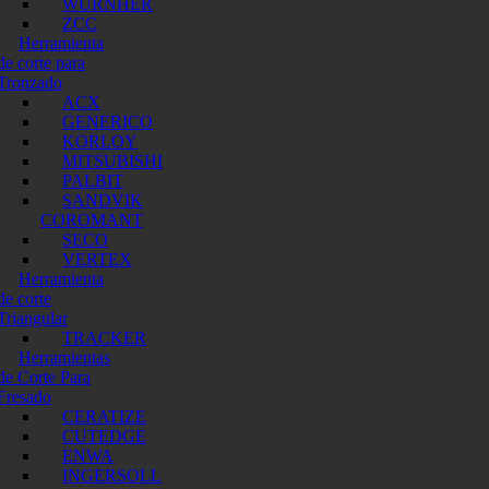
WURNHER
ZCC
Herramienta
de corte para
Tronzado
ACX
GENERICO
KORLOY
MITSUBISHI
PALBIT
SANDVIK
COROMANT
SECO
VERTEX
Herramienta
de corte
Triangular
TRACKER
Herramientas
de Corte Para
Fresado
CERATIZE
CUTEDGE
ENWA
INGERSOLL