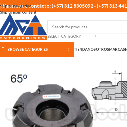
Números de contácto: (+57) 312 8305092 - (+57) 313 44
Skip to navigation
Skip to main content
SELECT CATEGORY
BROWSE CATEGORIES
TIENDA
NOSOTROS
MARCAS