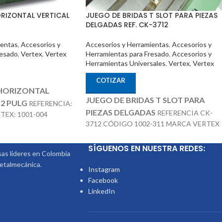
JUEGO DE BRIDAS T SLOT PARA PIEZAS
RIZONTAL VERTICAL
DELGADAS REF. CK-3712
Accesorios y Herramientas
,
Accesorios y
ientas
,
Accesorios y
Herramientas para Fresado
,
Accesorios y
resado
,
Vertex
,
Vertex
Herramientas Universales
,
Vertex
,
Vertex
COTIZAR
 HORIZONTAL
JUEGO DE BRIDAS T SLOT PARA
12 PULG
REFERENCIA:
PIEZAS DELGADAS
REFERENCIA CK-
TEX: 1001-004
3712 CÓDIGO 1002-311 MARCA VERTEX
CCESORIOS
SE COMPONE DE 4 PIEZAS IDEAL PARA
TRA PUNTÁ REF: TS-
SUJETAR PIEZAS PEQUEí‘AS O MEDIANA
SÍGUENOS EN NUESTRA REDES:
S REF: DP-3
s lideres en Colombia
CON MECANIZADO LIVIANO SUJECIÓN
metalmecánica.
RÁPIDA TALADRO- FRESADORA -
Instagram
EROSIONADORA
Facebook
LinkedIn