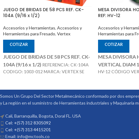
JUEGO DE BRIDAS DE 58 PCS REF. CK-
MESA DIVISORA HO
104A (9/16 x 1/2)
REF: HV-12
Accesorios y Herramientas
,
Accesorios y
Accesorios y Herram
Herramientas para Fresado
,
Vertex
Herramientas para F
COTIZAR
COTIZAR
JUEGO DE BRIDAS DE 58 PCS REF. CK-
MESA DIVISORA
104A (9/16 x 1/2)
VERTICAL DIAM 
REFERENCIA: CK-104A
CODIGO: 1003-012 MARCA: VERTEX SE
HV-12 CÓDIGO VER
COMPONES DE 58 PIEZAS T SLOT DE 9/16
A
MARCA: VERTEX
TORNILLO DE 1/2
OPCIONALES:
CON
3 PLATOS DIVISORE
Somos Un Grupo Del Sector Metalmecánico conformado por dos empresa
y La región en el suministro de Herramientas industriales y Maquinaria 
Cali, Barranquilla, Bogota, Doral FL. USA
Cel: +(57) 312 8305092
Cel: +(57) 313 4415201
Email: info@mctools.co