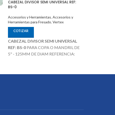
CABEZAL DIVISOR SEMI UNIVERSAL REF:
BS-0
Inserto Multip
3003-PP
Accesorios y Herramientas
,
Accesorios y
Herramientas para Fresado
,
Vertex
Accesorios y Her
Herramientas Par
COTIZAR
CABEZAL DIVISOR SEMI UNIVERSAL
COTIZAR
REF: BS-0
PARA COPA O MANDRIL DE
5" - 125MM DE DIAM REFERENCIA:
Inserto Multipro
3003-PP
BS-0 CODIGO: 1001-050 MARCA:
VERTEX
Nota
: Incluye Contra Punta,
Discos Divisores.
La Copa / Mandril o
S
Plato es un Producto Adicional que no
esta incluido en el Precio