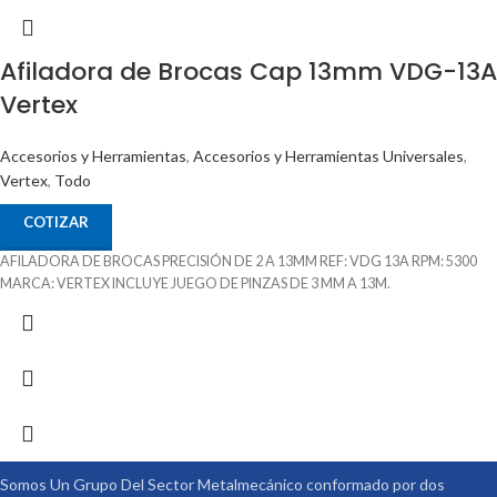
Afiladora de Brocas Cap 13mm VDG-13A
Vertex
Accesorios y Herramientas
,
Accesorios y Herramientas Universales
,
Vertex
,
Todo
COTIZAR
AFILADORA DE BROCAS PRECISIÓN DE 2 A 13MM REF: VDG 13A RPM: 5300
MARCA: VERTEX INCLUYE JUEGO DE PINZAS DE 3 MM A 13M.
Somos Un Grupo Del Sector Metalmecánico conformado por dos