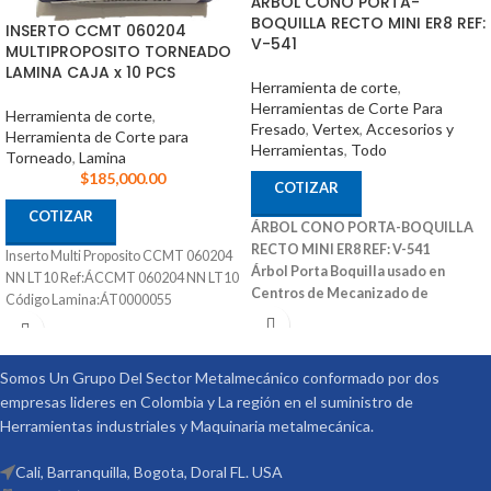
ÁRBOL CONO PORTA-
BOQUILLA RECTO MINI ER8 REF:
INSERTO CCMT 060204
V-541
MULTIPROPOSITO TORNEADO
LAMINA CAJA x 10 PCS
Herramienta de corte
,
Herramientas de Corte Para
Herramienta de corte
,
Fresado
,
Vertex
,
Accesorios y
Herramienta de Corte para
Herramientas
,
Todo
Torneado
,
Lamina
$
185,000.00
COTIZAR
COTIZAR
ÁRBOL CONO PORTA-BOQUILLA
RECTO MINI ER8 REF: V-541
Inserto Multi Proposito CCMT 060204
Árbol Porta Boquilla usado en
NN LT10 Ref:ÁCCMT 060204 NN LT10
Centros de Mecanizado de
Código Lamina:ÁT0000055
Diferentes Marcas
También Puede
Ser Utilizado en Fresadoras
Convencionales y Otras Maquinas
Somos Un Grupo Del Sector Metalmecánico conformado por dos
Convencionales
Ref: V-541 Medidas
empresas lideres en Colombia y La región en el suministro de
(DxL): 08X50 Código: 3001-290 Marca:
Herramientas industriales y Maquinaria metalmecánica.
Vertex
Cali, Barranquilla, Bogota, Doral FL. USA