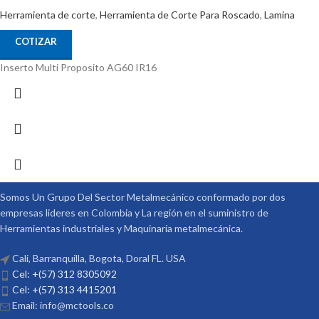
Herramienta de corte
,
Herramienta de Corte Para Roscado
,
Lamina
COTIZAR
Inserto Multi Proposito AG60 IR16
Somos Un Grupo Del Sector Metalmecánico conformado por dos
empresas lideres en Colombia y La región en el suministro de
Herramientas industriales y Maquinaria metalmecánica.
Cali, Barranquilla, Bogota, Doral FL. USA
Cel: +(57) 312 8305092
Cel: +(57) 313 4415201
Email: info@mctools.co