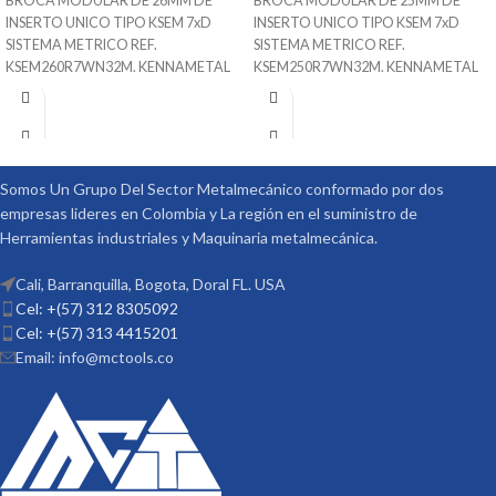
BROCA MODULAR DE 26MM DE
BROCA MODULAR DE 25MM DE
INSERTO UNICO TIPO KSEM 7xD
INSERTO UNICO TIPO KSEM 7xD
SISTEMA METRICO REF.
SISTEMA METRICO REF.
KSEM260R7WN32M. KENNAMETAL
KSEM250R7WN32M. KENNAMETAL
26mm x 32mm x 182mm x 278mm
25mm x 32mm x 182mm x 278mm
SKU 1279893
SKU 1279891
Sistema de Refrigeración
Sistema de Refrigeración
Adaptable a inserto Intercambiable
Adaptable a inserto Intercambiable
para diferente Materiales
para diferente Materiales
Somos Un Grupo Del Sector Metalmecánico conformado por dos
Puede Trabajar Materiales Pof Mof K-
Puede Trabajar Materiales Pof Mof K-
empresas lideres en Colombia y La región en el suministro de
N - S
N - S
Herramientas industriales y Maquinaria metalmecánica.
Procedencia ALEMANIA
Procedencia ALEMANIA
Suministrado por McT-Enterprises
Suministrado por McT-Enterprises
Cali, Barranquilla, Bogota, Doral FL. USA
Cel: +(57) 312 8305092
Cel: +(57) 313 4415201
Email: info@mctools.co