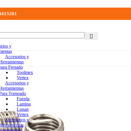
 4415201
rios y
ientas
Accesorios y
Herramientas
para Fresado
Toolmex
Vertex
Accesorios y
Herramientas
Para Torneado
Fuerda
Lamina
Lunan
Vertex
Accesorios y
Herramientas
Universales