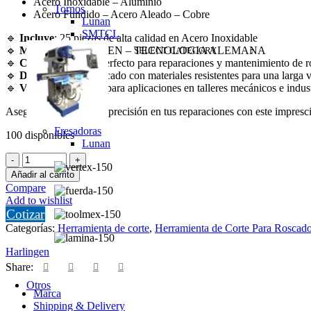
Acero Inoxidable – Aluminio
Tornos
Acero Fundido – Acero Aleado – Cobre
Lunan
SMTCL
🔹
Incluye
: 25 piezas de alta calidad en Acero Inoxidable
🔹
Marca
: HARLINGEN – TECNOLOGIA ALEMANA
SELECT CATEGORY
🔹
Compatibilidad
: Perfecto para reparaciones y mantenimiento de 
🔹
Durabilidad
: Fabricado con materiales resistentes para una larga vi
🔹
Versatilidad
: Ideal para aplicaciones en talleres mecánicos e indust
Asegura la eficiencia y precisión en tus reparaciones con este impresc
Fresadoras
100 disponibles
Lunan
Insertos
Para
Añadir al carrito
Helicoil
Compare
-
Add to wishlist
Repuestos
Cotizar
Para
Categorías:
Herramienta de corte
,
Herramienta de Corte Para Roscad
Helicoil
M10
Harlingen
x
Share:
1.50
Harlingen
Otros
Marca
cantidad
Shipping & Delivery