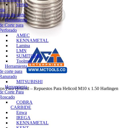
Vertex
ria
ienta de corte
Herramienta
de Corte para
Perforado
AMEC
KENNAMETAL
Lamina
LMN
SUMITOMO
Toolmex
Herramienta
de corte para
Ranurado
MITSUBISHI
Herramienta
tos Para Helicoil – Repuestos Para Helicoil M10 x 1.50 Harlingen
de Corte Para
Roscado
COBRA
CARBIDE
Enwa
IREGA
KENNAMETAL
KENT