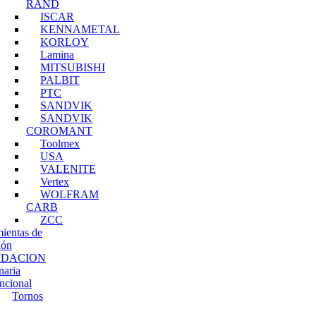
RAND
ISCAR
KENNAMETAL
KORLOY
Lamina
MITSUBISHI
PALBIT
PTC
SANDVIK
SANDVIK
COROMANT
Toolmex
USA
VALENITE
Vertex
WOLFRAM
CARB
ZCC
ientas de
ión
IDACION
naria
ncional
Tornos