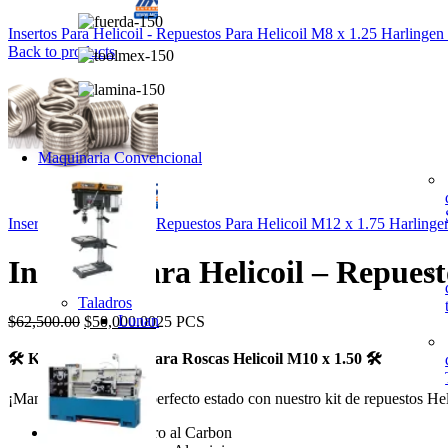
Insertos Para Helicoil - Repuestos Para Helicoil M8 x 1.25 Harlingen
Back to products
Maquinaria Convencional
Insertos Para Helicoil - Repuestos Para Helicoil M12 x 1.75 Harling
Insertos Para Helicoil – Repues
Taladros
El
El
Lunan
$
62,500.00
$
50,000.00
25 PCS
precio
precio
original
actual
🛠️ Kit de Repuestos para Roscas Helicoil M10 x 1.50
🛠️
era:
es:
$62,500.00.
$50,000.00.
¡Mantén tus roscas en perfecto estado con nuestro kit de repuestos He
Fundición – Acero al Carbon