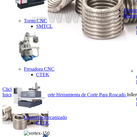
Ferrete
Herram
Torno CNC
SMTCL
Fresadora CNC
CTEK
Click to enlarge
Inicio
Herramienta de corte
Herramienta de Corte Para Roscado
Inser
Centro de mecanizado
CTEK