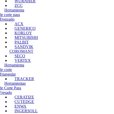
WURNHER
ZCC
Herramienta
de corte para
Tronzado
ACX
GENERICO
KORLOY
MITSUBISHI
PALBIT
SANDVIK
COROMANT
SECO
VERTEX
Herramienta
de corte
Triangular
TRACKER
Herramientas
de Corte Para
Fresado
CERATIZE
CUTEDGE
ENWA
INGERSOLL