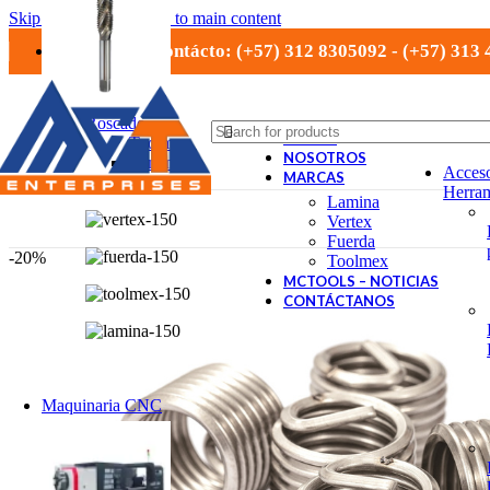
Skip to navigation
Skip to main content
Números de contácto: (+57) 312 8305092 - (+57) 313
Roscado
TIENDA
Toolmex
NOSOTROS
Lamina
Acceso
MARCAS
Vertex
Herram
Lamina
Vertex
Fuerda
-20%
Toolmex
MCTOOLS – NOTICIAS
CONTÁCTANOS
Maquinaria CNC