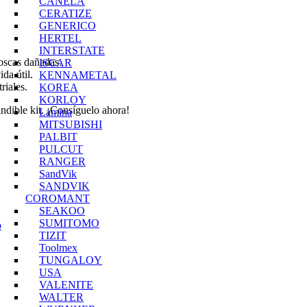
CANELA
CERATIZE
GENERICO
HERTEL
INTERSTATE
roscas dañadas.
ISCAR
da útil.
KENNAMETAL
riales.
KOREA
KORLOY
indible kit. ¡Consíguelo ahora!
Lamina
MITSUBISHI
PALBIT
PULCUT
RANGER
SandVik
SANDVIK
COROMANT
SEAKOO
SUMITOMO
o
TIZIT
Toolmex
TUNGALOY
USA
VALENITE
WALTER