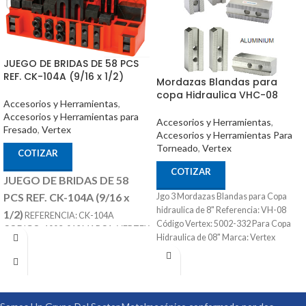
JUEGO DE BRIDAS DE 58 PCS
REF. CK-104A (9/16 x 1/2)
Mordazas Blandas para
copa Hidraulica VHC-08
Accesorios y Herramientas
,
Accesorios y Herramientas para
Accesorios y Herramientas
,
Fresado
,
Vertex
Accesorios y Herramientas Para
Torneado
,
Vertex
COTIZAR
COTIZAR
JUEGO DE BRIDAS DE 58
PCS REF. CK-104A (9/16 x
Jgo 3 Mordazas Blandas para Copa
hidraulica de 8" Referencia: VH-08
1/2)
REFERENCIA: CK-104A
Código Vertex: 5002-332 Para Copa
CODIGO: 1003-012 MARCA: VERTEX
Hidraulica de 08" Marca: Vertex
SE COMPONES DE 58 PIEZAS T SLOT
DE 9/16 TORNILLO DE 1/2