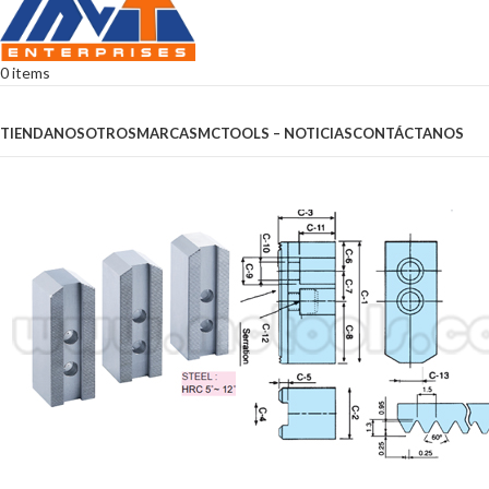
0
items
Browse Categories
TIENDA
NOSOTROS
MARCAS
MCTOOLS – NOTICIAS
CONTÁCTANOS