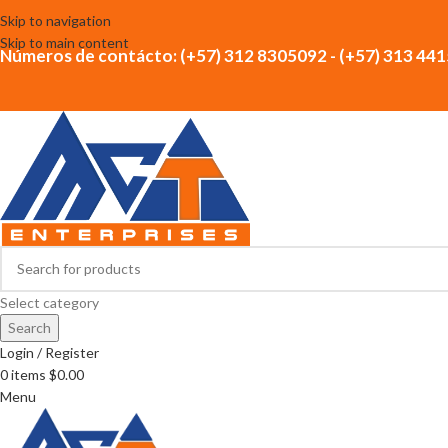
Skip to navigation
Skip to main content
Números de contácto: (+57) 312 8305092 - (+57) 313 44
Select category
Search
Login / Register
0
items
$
0.00
Menu