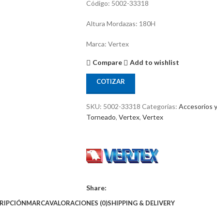
Código: 5002-33318
Altura Mordazas: 180H
Marca: Vertex
Compare
Add to wishlist
COTIZAR
SKU:
5002-33318
Categorías:
Accesorios 
Torneado
,
Vertex
,
Vertex
Share:
RIPCIÓN
MARCA
VALORACIONES (0)
SHIPPING & DELIVERY