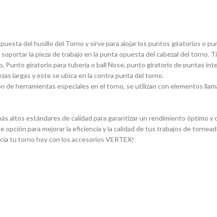
sta del husillo del Torno y sirve para alojar los puntos giratorios o pun
 soportar la pieza de trabajo en la punta opuesta del cabezal del torno. 
, Punto giratorio para tuberí­a o ball Nose, punto giratorio de puntas in
ezas largas y este se ubica en la contra punta del torno.
 de herramientas especiales en el torno, se utilizan con elementos llam
s altos estándares de calidad para garantizar un rendimiento óptimo y du
e opción para mejorar la eficiencia y la calidad de tus trabajos de torn
ncia tu torno hoy con los accesorios VERTEX!