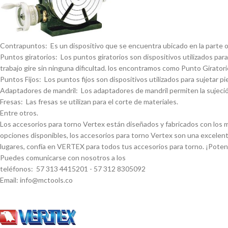
Contrapuntos: Es un dispositivo que se encuentra ubicado en la parte opue
Puntos giratorios: Los puntos giratorios son dispositivos utilizados para
trabajo gire sin ninguna dificultad. los encontramos como Punto Giratorio
Puntos Fijos: Los puntos fijos son dispositivos utilizados para sujetar pi
Adaptadores de mandril: Los adaptadores de mandril permiten la sujeción
Fresas: Las fresas se utilizan para el corte de materiales.
Entre otros.
Los accesorios para torno Vertex están diseñados y fabricados con los má
opciones disponibles, los accesorios para torno Vertex son una excelent
lugares, confí­a en VERTEX para todos tus accesorios para torno. ¡Pote
Puedes comunicarse con nosotros a los
teléfonos: 57 313 4415201 - 57 312 8305092
Email: info@mctools.co