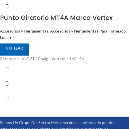
Punto Giratorio MT4A Marca Vertex
Accesorios y Herramientas
,
Accesorios y Herramientas Para Torneado
,
Lunan
COTIZAR
Referencia: VLC 214 Código Vertex: 1 160 146
Somos Un Grupo Del Sector Metalmecánico conformado por dos
empresas lideres en Colombia y La región en el suministro de