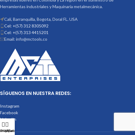
Herramientas industriales y Maquinaria metalmecánica.
Cali, Barranquilla, Bogota, Doral FL. USA
Cel: +(57) 312 8305092
Cel: +(57) 313 4415201
Email: info@mctools.co
SÍGUENOS EN NUESTRA REDES:
Instagram
Facebook
LinkedIn
Shop
Wishlist
My account
Cart