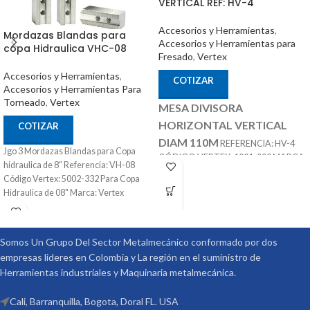
VERTICAL REF: HV-4
Accesorios y Herramientas
,
Mordazas Blandas para
Accesorios y Herramientas para
copa Hidraulica VHC-08
Fresado
,
Vertex
Accesorios y Herramientas
,
COTIZAR
Accesorios y Herramientas Para
Torneado
,
Vertex
MESA DIVISORA
HORIZONTAL VERTICAL
COTIZAR
DIAM 110M
REFERENCIA: HV-4
Jgo 3 Mordazas Blandas para Copa
CÓDIGO VERTEX: 1001-000 MARCA:
hidraulica de 8" Referencia: VH-08
ACCESORIOS
VERTEX
Código Vertex: 5002-332 Para Copa
OPCIONALES:
CONTRA PUNTÁ
Hidraulica de 08" Marca: Vertex
REF: TS-1 PLATOS DIVISORES REF:
DP-1
Somos Un Grupo Del Sector Metalmecánico conformado por dos
empresas lideres en Colombia y La región en el suministro de
Herramientas industriales y Maquinaria metalmecánica.
Cali, Barranquilla, Bogota, Doral FL. USA