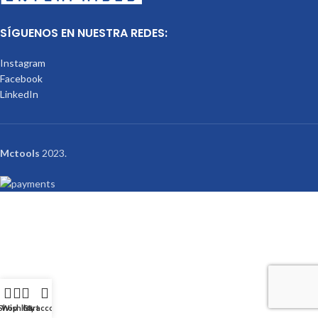
SÍGUENOS EN NUESTRA REDES:
Instagram
Facebook
LinkedIn
Mctools
2023.
Shop
Wishlist
Cart
My account