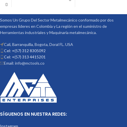
OPCIONALES:
Divisores.
La Copa / Mandril o
CONTRA PUNTÁ
REF: TS-3 PLATOS DIVISORES REF:
Plato es un Producto Adicional
DP-3
que no esta incluido en el
Somos Un Grupo Del Sector Metalmecánico conformado por dos
Precio
empresas lideres en Colombia y La región en el suministro de
Herramientas industriales y Maquinaria metalmecánica.
Cali, Barranquilla, Bogota, Doral FL. USA
Cel: +(57) 312 8305092
Cel: +(57) 313 4415201
Email: info@mctools.co
SÍGUENOS EN NUESTRA REDES:
Instagram