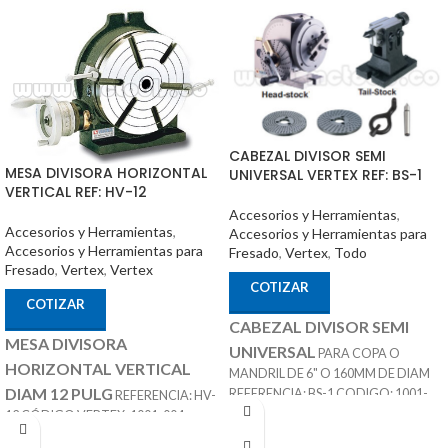
CABEZAL DIVISOR SEMI
MESA DIVISORA HORIZONTAL
UNIVERSAL VERTEX REF: BS-1
VERTICAL REF: HV-12
Accesorios y Herramientas
,
Accesorios y Herramientas
,
Accesorios y Herramientas para
Accesorios y Herramientas para
Fresado
,
Vertex
,
Todo
Fresado
,
Vertex
,
Vertex
COTIZAR
COTIZAR
CABEZAL DIVISOR SEMI
MESA DIVISORA
UNIVERSAL
PARA COPA O
HORIZONTAL VERTICAL
MANDRIL DE 6" O 160MM DE DIAM
DIAM 12 PULG
REFERENCIA: BS-1 CODIGO: 1001-
REFERENCIA: HV-
Nota
:
12 CÓDIGO VERTEX: 1001-004
051 MARCA: VERTEX
ACCESORIOS
Incluye Contra Punta, Discos
MARCA: VERTEX